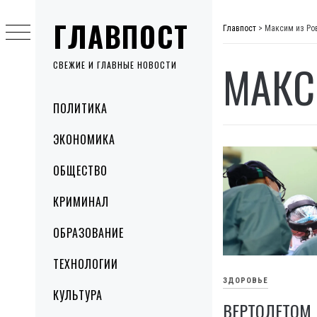
Skip
ГЛАВПОСТ
to
Главпост
>
Максим из Ро
content
МАКС
СВЕЖИЕ И ГЛАВНЫЕ НОВОСТИ
Primary
ПОЛИТИКА
Menu
ЭКОНОМИКА
ОБЩЕСТВО
КРИМИНАЛ
ОБРАЗОВАНИЕ
ТЕХНОЛОГИИ
ЗДОРОВЬЕ
КУЛЬТУРА
ВЕРТОЛЕТОМ 