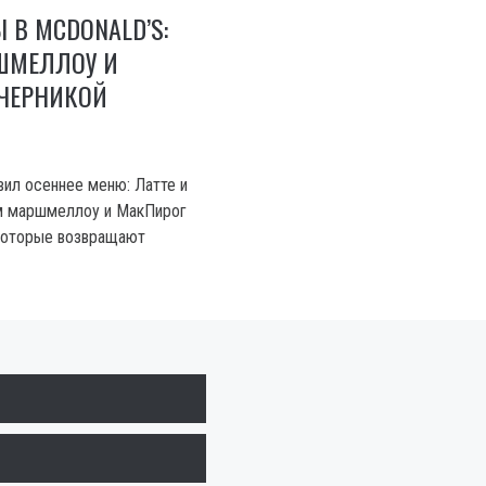
 В MCDONALD’S:
РШМЕЛЛОУ И
 ЧЕРНИКОЙ
вил осеннее меню: Латте и
м маршмеллоу и МакПирог
 которые возвращают