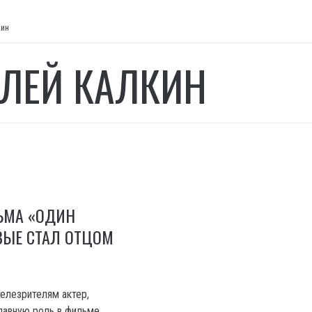
кин
ЛЕЙ КАЛКИН
ЬМА «ОДИН
ВЫЕ СТАЛ ОТЦОМ
елезрителям актер,
лавную роль в фильме