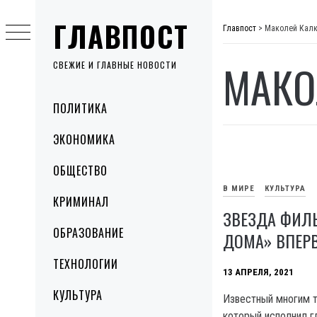
Skip
ГЛАВПОСТ
to
Главпост
>
Маколей Кал
content
МАКО
СВЕЖИЕ И ГЛАВНЫЕ НОВОСТИ
Primary
ПОЛИТИКА
Menu
ЭКОНОМИКА
ОБЩЕСТВО
В МИРЕ
КУЛЬТУРА
КРИМИНАЛ
ЗВЕЗДА ФИЛ
ОБРАЗОВАНИЕ
ДОМА» ВПЕР
ТЕХНОЛОГИИ
13 АПРЕЛЯ, 2021
КУЛЬТУРА
Известный многим т
который исполнил г