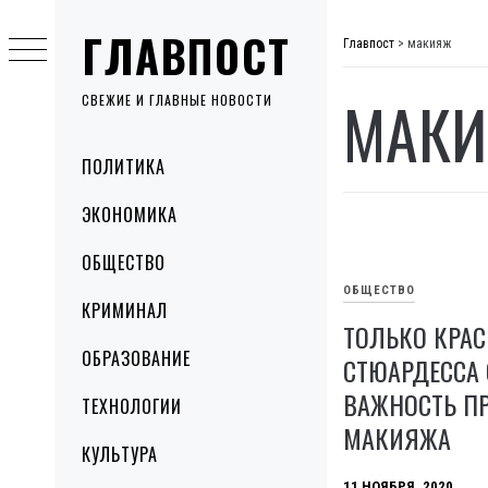
Skip
ГЛАВПОСТ
to
Главпост
>
макияж
content
МАК
СВЕЖИЕ И ГЛАВНЫЕ НОВОСТИ
Primary
ПОЛИТИКА
Menu
ЭКОНОМИКА
ОБЩЕСТВО
ОБЩЕСТВО
КРИМИНАЛ
ТОЛЬКО КРАС
ОБРАЗОВАНИЕ
СТЮАРДЕССА
ВАЖНОСТЬ П
ТЕХНОЛОГИИ
МАКИЯЖА
КУЛЬТУРА
11 НОЯБРЯ, 2020