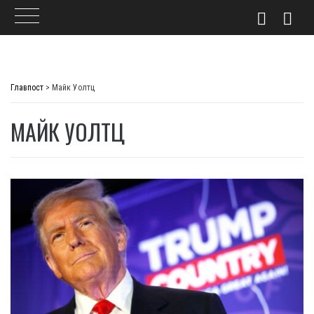
Skip
to
Главпост
>
Майк Уолтц
content
МАЙК УОЛТЦ