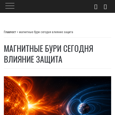
Skip
to
Главпост
>
магнитные бури сегодня влияние защита
content
МАГНИТНЫЕ БУРИ СЕГОДНЯ
ВЛИЯНИЕ ЗАЩИТА