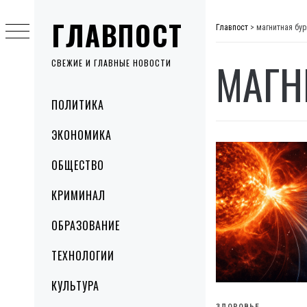
Skip
ГЛАВПОСТ
to
Главпост
>
магнитная бур
content
МАГН
СВЕЖИЕ И ГЛАВНЫЕ НОВОСТИ
Primary
ПОЛИТИКА
Menu
ЭКОНОМИКА
ОБЩЕСТВО
КРИМИНАЛ
ОБРАЗОВАНИЕ
ТЕХНОЛОГИИ
КУЛЬТУРА
ЗДОРОВЬЕ