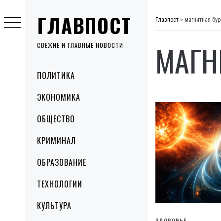
Skip
ГЛАВПОСТ
to
Главпост
>
магнитная бур
content
МАГН
СВЕЖИЕ И ГЛАВНЫЕ НОВОСТИ
Primary
ПОЛИТИКА
Menu
ЭКОНОМИКА
ОБЩЕСТВО
КРИМИНАЛ
ОБРАЗОВАНИЕ
ТЕХНОЛОГИИ
КУЛЬТУРА
ЗДОРОВЬЕ