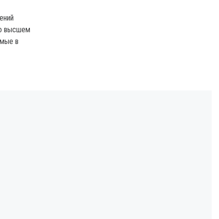
ений
 о высшем
емые в