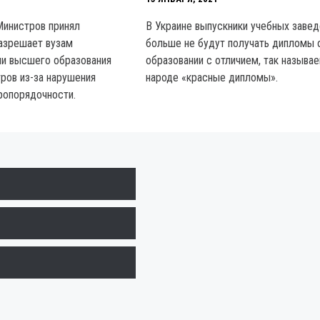
Министров принял
В Украине выпускники учебных завед
азрешает вузам
больше не будут получать дипломы
ни высшего образования
образовании с отличием, так называ
тров из-за нарушения
народе «красные дипломы».
ропорядочности.