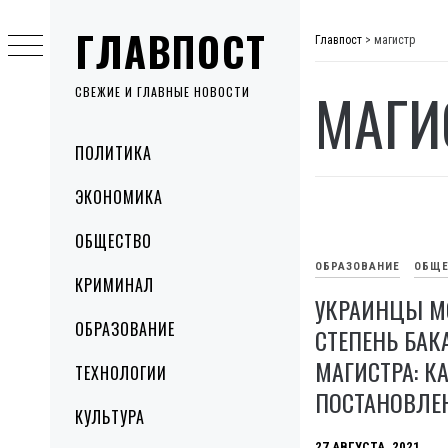
Skip
ГЛАВПОСТ
to
Главпост
>
магистр
content
МАГИ
СВЕЖИЕ И ГЛАВНЫЕ НОВОСТИ
Primary
ПОЛИТИКА
Menu
ЭКОНОМИКА
ОБЩЕСТВО
ОБРАЗОВАНИЕ
ОБЩЕ
КРИМИНАЛ
УКРАИНЦЫ МО
ОБРАЗОВАНИЕ
СТЕПЕНЬ БАК
МАГИСТРА: 
ТЕХНОЛОГИИ
ПОСТАНОВЛЕ
КУЛЬТУРА
27 АВГУСТА, 2021