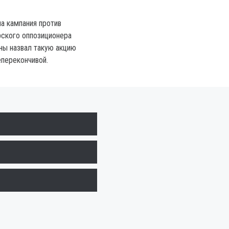
ла кампания против
рского оппозиционера
ны назвал такую акцию
перекончивой.