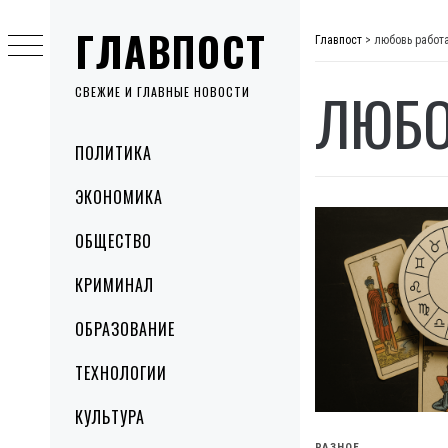
Skip
ГЛАВПОСТ
to
Главпост
>
любовь работа
content
ЛЮБО
СВЕЖИЕ И ГЛАВНЫЕ НОВОСТИ
Primary
ПОЛИТИКА
Menu
ЭКОНОМИКА
ОБЩЕСТВО
КРИМИНАЛ
ОБРАЗОВАНИЕ
ТЕХНОЛОГИИ
КУЛЬТУРА
РАЗНОЕ