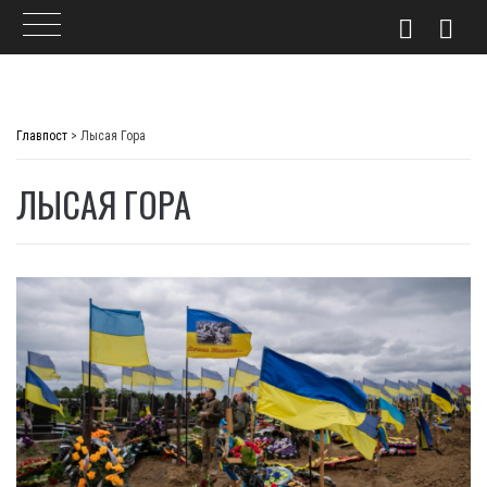
Skip
to
Главпост
>
Лысая Гора
content
ЛЫСАЯ ГОРА