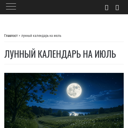
Skip
to
Главпост
>
лунный календарь на июль
content
ЛУННЫЙ КАЛЕНДАРЬ НА ИЮЛЬ