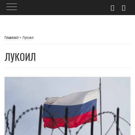
Skip
to
Главпост
>
Лукоил
content
ЛУКОИЛ