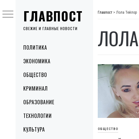
Skip
ГЛАВПОСТ
to
Главпост
>
Лола Тейлор
content
ЛОЛА
СВЕЖИЕ И ГЛАВНЫЕ НОВОСТИ
Primary
ПОЛИТИКА
Menu
ЭКОНОМИКА
ОБЩЕСТВО
КРИМИНАЛ
ОБРАЗОВАНИЕ
ТЕХНОЛОГИИ
КУЛЬТУРА
ОБЩЕСТВО