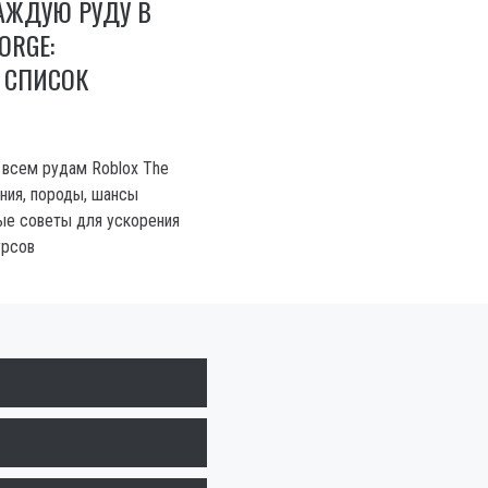
АЖДУЮ РУДУ В
ORGE:
 СПИСОК
 всем рудам Roblox The
ения, породы, шансы
ые советы для ускорения
урсов