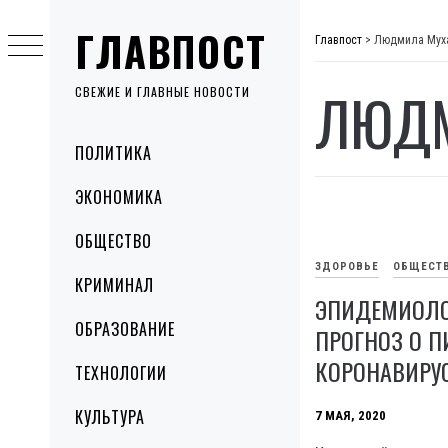
Skip
ГЛАВПОСТ
to
Главпост
>
Людмила Мух
content
ЛЮДМ
СВЕЖИЕ И ГЛАВНЫЕ НОВОСТИ
Primary
ПОЛИТИКА
Menu
ЭКОНОМИКА
ОБЩЕСТВО
ЗДОРОВЬЕ
ОБЩЕСТ
КРИМИНАЛ
ЭПИДЕМИОЛО
ОБРАЗОВАНИЕ
ПРОГНОЗ О П
КОРОНАВИРУС
ТЕХНОЛОГИИ
КУЛЬТУРА
7 МАЯ, 2020