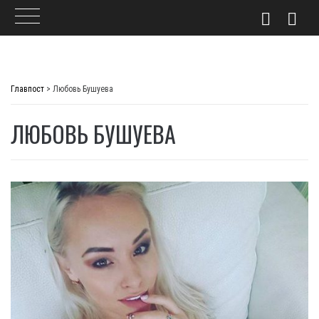
Skip
to
Главпост
>
Любовь Бушуева
content
ЛЮБОВЬ БУШУЕВА