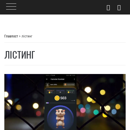
Skip
to
Главпост
>
лістинг
content
ЛІСТИНГ