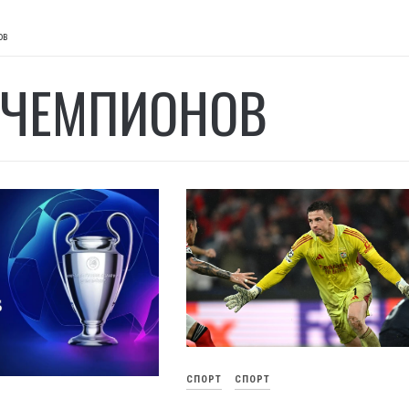
ов
 ЧЕМПИОНОВ
СПОРТ
СПОРТ