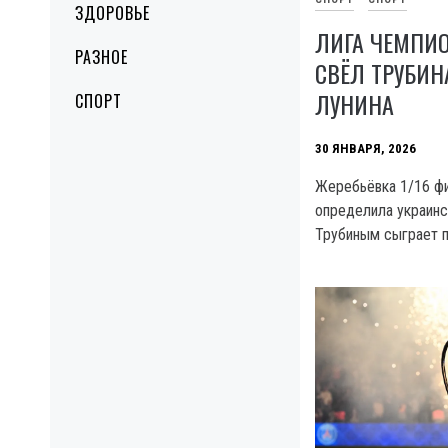
ЗДОРОВЬЕ
ЛИГА ЧЕМПИО
РАЗНОЕ
СВЁЛ ТРУБИН
ЛУНИНА
СПОРТ
30 ЯНВАРЯ, 2026
Жеребьёвка 1/16 фи
определила украинс
Трубиным сыграет п