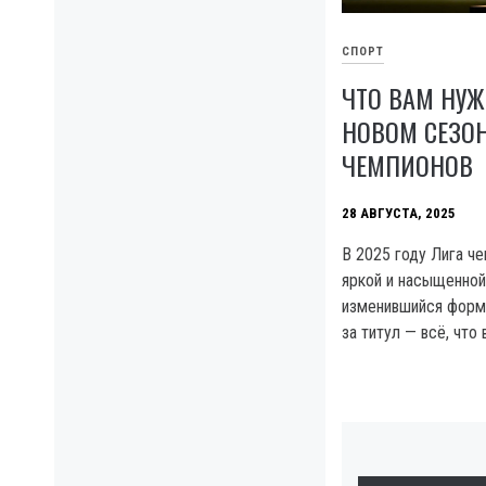
СПОРТ
ЧТО ВАМ НУЖ
НОВОМ СЕЗО
ЧЕМПИОНОВ
28 АВГУСТА, 2025
В 2025 году Лига ч
яркой и насыщенной,
изменившийся форм
за титул — всё, что 