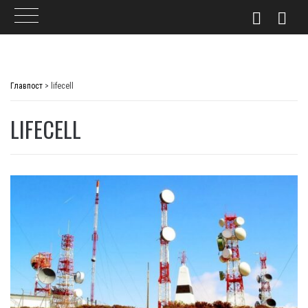
Skip
to
Главпост
>
lifecell
content
LIFECELL