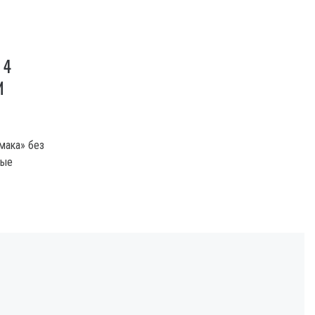
 4
И
ьмака» без
вые