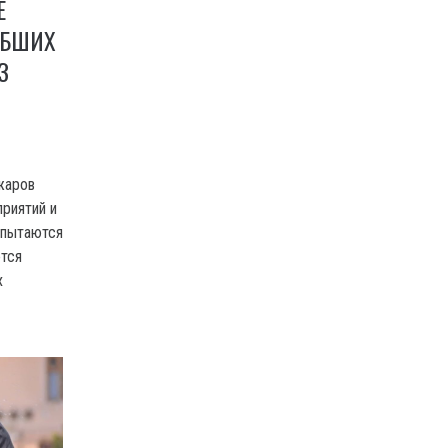
Е
ИБШИХ
З
жаров
риятий и
 пытаются
ется
х