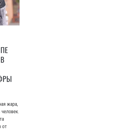
ОПЕ
ОВ
ФРЫ
ная жара,
 человек.
та
в от