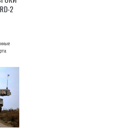
RD-2
анные
рта.