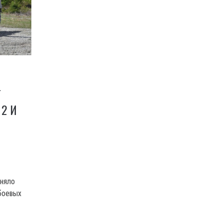
Т
 2 И
иняло
боевых