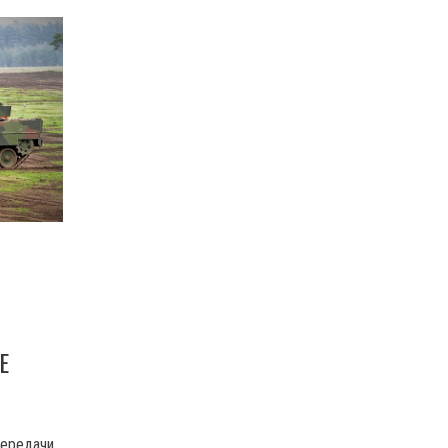
И
Е
передачи