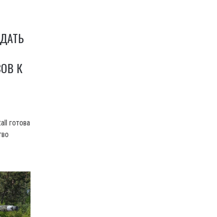
ЕДАТЬ
ОВ К
ll готова
тво