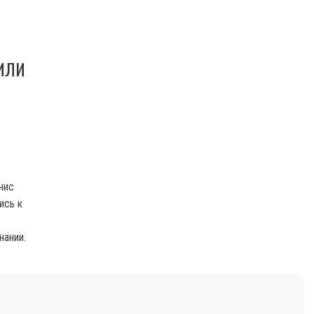
ИЛИ
нис
ись к
нании.