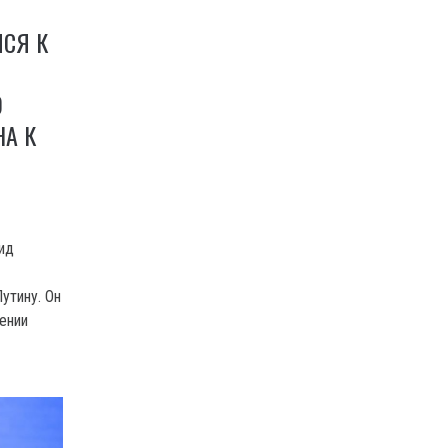
ЛСЯ К
О
НА К
ид
утину. Он
ении