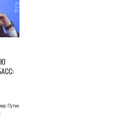
ИЮ
АСС:
мир Путин
с