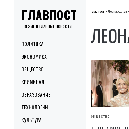
Skip
ГЛАВПОСТ
to
Главпост
>
Леонардо ди 
content
ЛЕОН
СВЕЖИЕ И ГЛАВНЫЕ НОВОСТИ
Primary
ПОЛИТИКА
Menu
ЭКОНОМИКА
ОБЩЕСТВО
КРИМИНАЛ
ОБРАЗОВАНИЕ
ТЕХНОЛОГИИ
ОБЩЕСТВО
КУЛЬТУРА
ЛЕОНАРДО ДИ