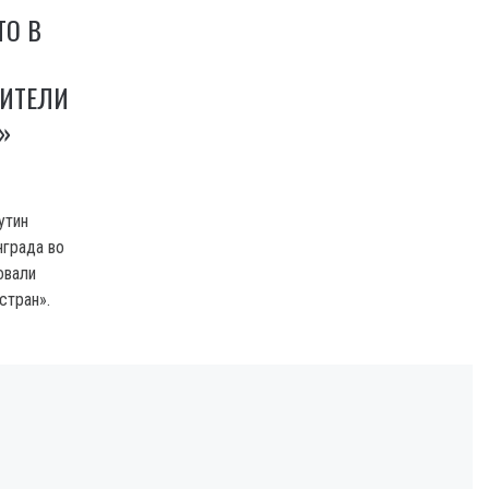
ТО В
ВИТЕЛИ
»
утин
нграда во
овали
стран».