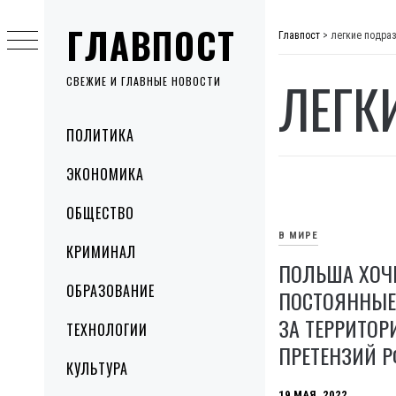
Skip
ГЛАВПОСТ
to
Главпост
>
легкие подра
content
ЛЕГК
СВЕЖИЕ И ГЛАВНЫЕ НОВОСТИ
Primary
ПОЛИТИКА
Menu
ЭКОНОМИКА
ОБЩЕСТВО
В МИРЕ
КРИМИНАЛ
ПОЛЬША ХОЧЕ
ОБРАЗОВАНИЕ
ПОСТОЯННЫЕ 
ЗА ТЕРРИТО
ТЕХНОЛОГИИ
ПРЕТЕНЗИЙ Р
КУЛЬТУРА
19 МАЯ, 2022