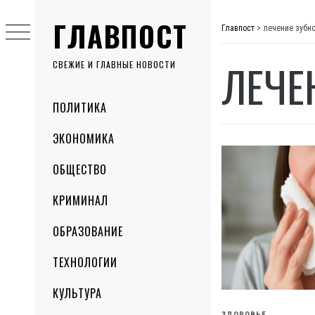
Skip
ГЛАВПОСТ
to
Главпост
>
лечение зубн
content
ЛЕЧЕ
СВЕЖИЕ И ГЛАВНЫЕ НОВОСТИ
Primary
ПОЛИТИКА
Menu
ЭКОНОМИКА
ОБЩЕСТВО
КРИМИНАЛ
ОБРАЗОВАНИЕ
ТЕХНОЛОГИИ
КУЛЬТУРА
ЗДОРОВЬЕ