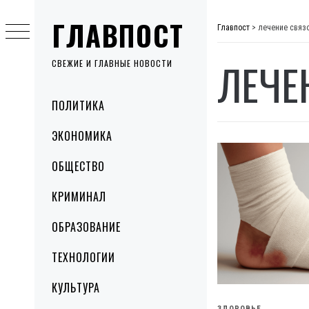
Skip
ГЛАВПОСТ
to
Главпост
>
лечение связ
content
ЛЕЧЕ
СВЕЖИЕ И ГЛАВНЫЕ НОВОСТИ
Primary
ПОЛИТИКА
Menu
ЭКОНОМИКА
ОБЩЕСТВО
КРИМИНАЛ
ОБРАЗОВАНИЕ
ТЕХНОЛОГИИ
КУЛЬТУРА
ЗДОРОВЬЕ