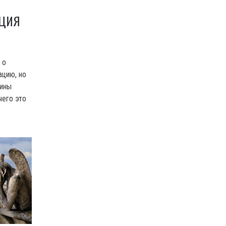
АЦИЯ
 о
ацию, но
аины
чего это