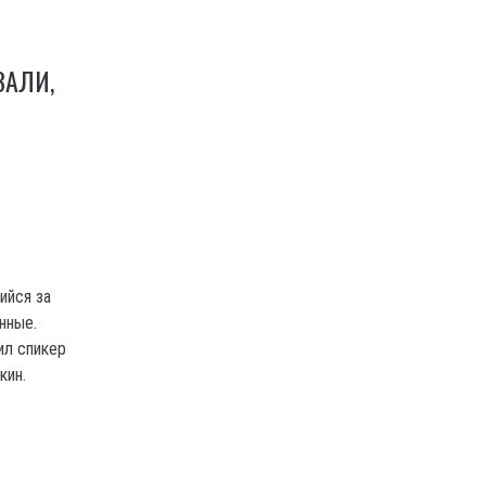
ЗАЛИ,
ийся за
нные.
ил спикер
кин.