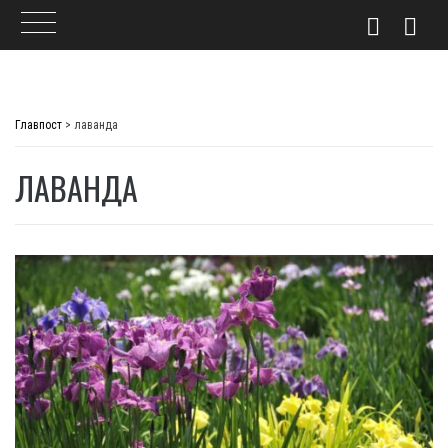
Skip
to
Главпост
>
лаванда
content
ЛАВАНДА