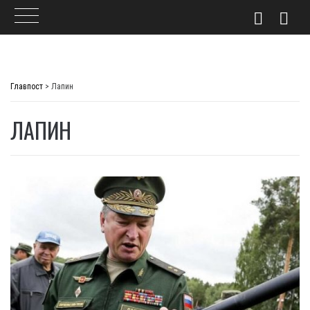
Skip
to
Главпост
>
Лапин
content
ЛАПИН