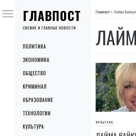
Skip
ГЛАВПОСТ
to
Главпост
>
Лайма Вайкул
content
ЛАЙМ
СВЕЖИЕ И ГЛАВНЫЕ НОВОСТИ
Primary
ПОЛИТИКА
Menu
ЭКОНОМИКА
ОБЩЕСТВО
КРИМИНАЛ
ОБРАЗОВАНИЕ
ТЕХНОЛОГИИ
КУЛЬТУРА
КУЛЬТУРА
ЛАЙМА ВАЙК