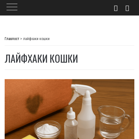
Skip
to
Главпост
>
лайфхаки кошки
content
ЛАЙФХАКИ КОШКИ