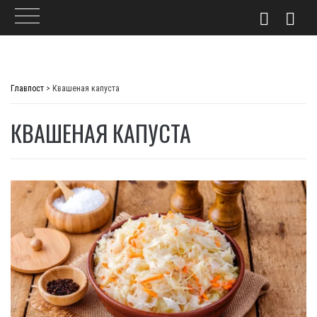
Skip
to
Главпост
>
Квашеная капуста
content
КВАШЕНАЯ КАПУСТА