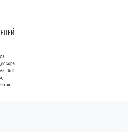
,
ЕЛЕЙ
ила
цессора
ми. Он в
а,
битов.