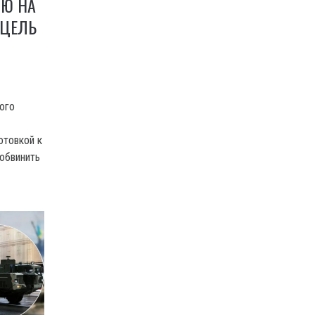
ИЮ НА
 ЦЕЛЬ
ого
отовкой к
обвинить