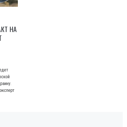
АКТ НА
Т
ведет
рской
раину.
 эксперт