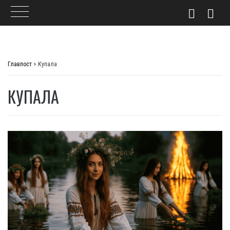
Skip
to
Главпост
>
Купала
content
КУПАЛА