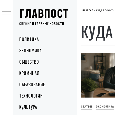
Skip
ГЛАВПОСТ
to
Главпост
>
куда вложить 
content
КУДА
СВЕЖИЕ И ГЛАВНЫЕ НОВОСТИ
Primary
ПОЛИТИКА
Menu
ЭКОНОМИКА
ОБЩЕСТВО
КРИМИНАЛ
ОБРАЗОВАНИЕ
ТЕХНОЛОГИИ
КУЛЬТУРА
СТАТЬИ
ЭКОНОМИКА