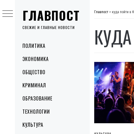
Skip
ГЛАВПОСТ
to
Главпост
>
куда пойти в 
content
КУДА
СВЕЖИЕ И ГЛАВНЫЕ НОВОСТИ
Primary
ПОЛИТИКА
Menu
ЭКОНОМИКА
ОБЩЕСТВО
КРИМИНАЛ
ОБРАЗОВАНИЕ
ТЕХНОЛОГИИ
КУЛЬТУРА
КУЛЬТУРА