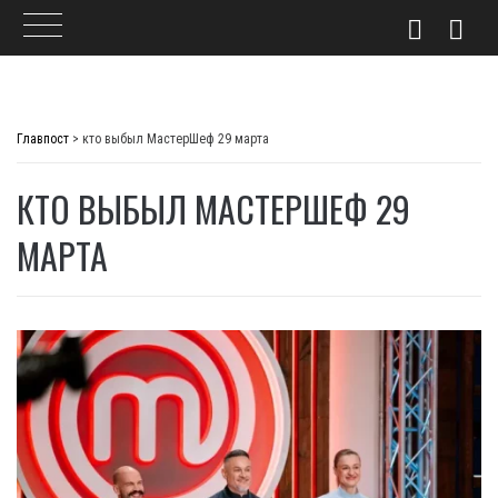
Skip
to
Главпост
>
кто выбыл МастерШеф 29 марта
content
КТО ВЫБЫЛ МАСТЕРШЕФ 29
МАРТА