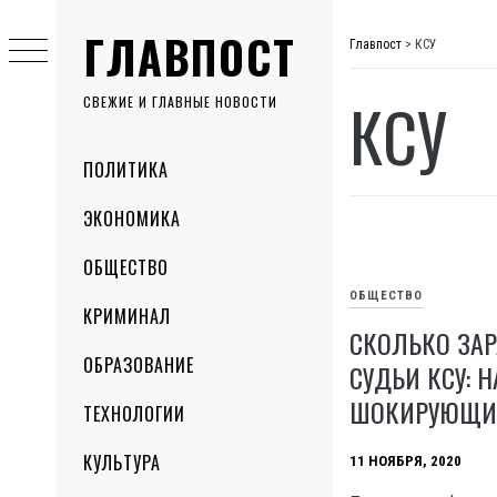
Skip
ГЛАВПОСТ
to
Главпост
>
КСУ
content
КСУ
СВЕЖИЕ И ГЛАВНЫЕ НОВОСТИ
Primary
ПОЛИТИКА
Menu
ЭКОНОМИКА
ОБЩЕСТВО
ОБЩЕСТВО
КРИМИНАЛ
СКОЛЬКО ЗА
ОБРАЗОВАНИЕ
СУДЬИ КСУ: 
ШОКИРУЮЩИ
ТЕХНОЛОГИИ
КУЛЬТУРА
11 НОЯБРЯ, 2020