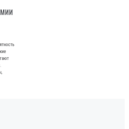
ИМИИ
ятность
кие
огают
.
ы,