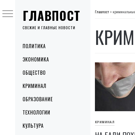
Skip
ГЛАВПОСТ
to
Главпост
>
криминальные
content
КРИМ
СВЕЖИЕ И ГЛАВНЫЕ НОВОСТИ
Primary
ПОЛИТИКА
Menu
ЭКОНОМИКА
ОБЩЕСТВО
КРИМИНАЛ
ОБРАЗОВАНИЕ
ТЕХНОЛОГИИ
КРИМИНАЛ
КУЛЬТУРА
НА БАЛИ ПО