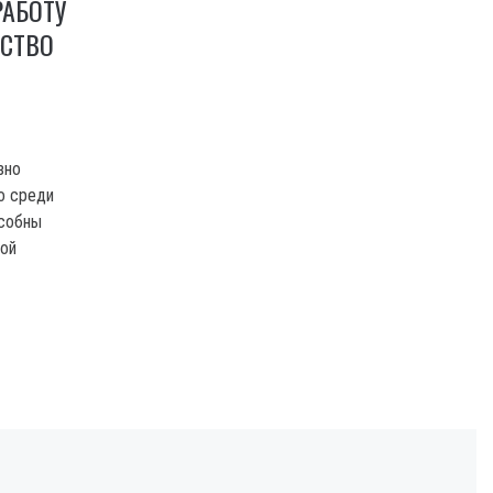
РАБОТУ
ЕСТВО
зно
о среди
особны
той