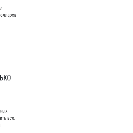
е
долларов
ЛЬКО
сных
ить все,
.