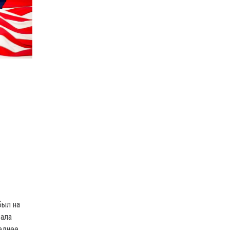
О
был на
рала
леднее