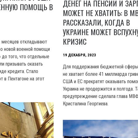
ДЕНЕГ НА ПЕНСИИ И ЗА
ЕННУЮ ПОМОЩЬ В
МОЖЕТ НЕ ХВАТИТЬ: В М
РАССКАЗАЛИ, КОГДА В
УКРАИНЕ МОЖЕТ ВСПУХН
КРИЗИС
 месяцев откладывают
о новой военной помощи
19 ДЕКАБРЯ, 2023
 до того, что отдельные
ли призывать оказать
Для поддержания бюджетной сферы
иде кредита. Стало
не хватает более 41 миллиарда грив
т в Пентагоне на этот
США и EC прекратят оказывать помо
Украина не продержится и полгода. 
предупреждение сделала глава МВ
Кристалина Георгиева.