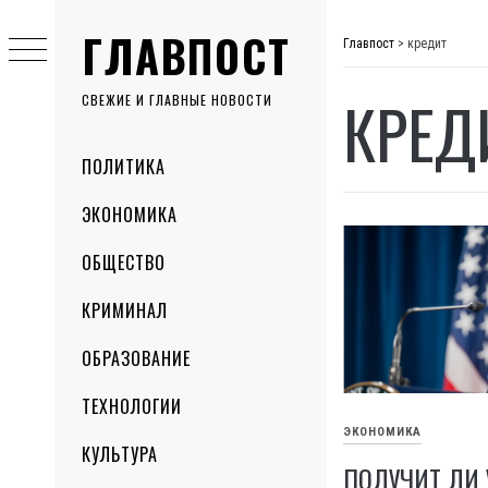
Skip
ГЛАВПОСТ
to
Главпост
>
кредит
content
КРЕД
СВЕЖИЕ И ГЛАВНЫЕ НОВОСТИ
Primary
ПОЛИТИКА
Menu
ЭКОНОМИКА
ОБЩЕСТВО
КРИМИНАЛ
ОБРАЗОВАНИЕ
ТЕХНОЛОГИИ
ЭКОНОМИКА
КУЛЬТУРА
ПОЛУЧИТ ЛИ 