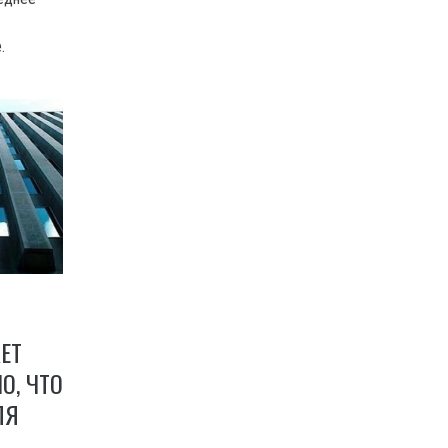
.
ЕТ
О, ЧТО
ЛЯ