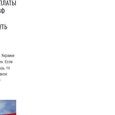
РПЛАТЫ
ВФ
УТЬ
 Украине
ен. Если
щь, то
Такое
Ф