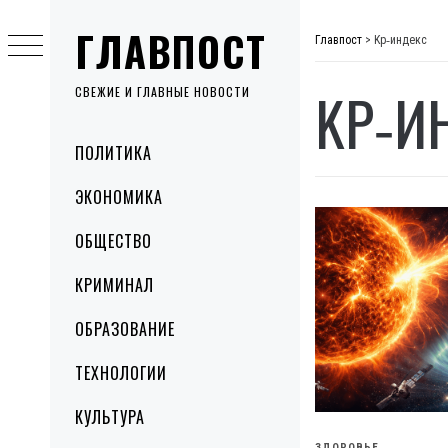
Skip
ГЛАВПОСТ
to
Главпост
>
Kp‑индекс
content
KP‑И
СВЕЖИЕ И ГЛАВНЫЕ НОВОСТИ
Primary
ПОЛИТИКА
Menu
ЭКОНОМИКА
ОБЩЕСТВО
КРИМИНАЛ
ОБРАЗОВАНИЕ
ТЕХНОЛОГИИ
КУЛЬТУРА
ЗДОРОВЬЕ