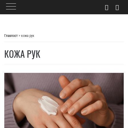
Skip
to
Главпост
>
кожа рук
content
КОЖА РУК