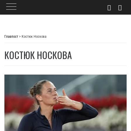
Skip
to
Главпост
>
Костюк Носкова
content
КОСТЮК НОСКОВА